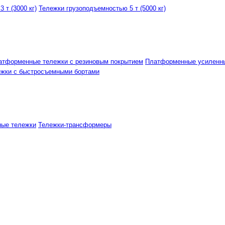
 т (3000 кг)
Тележки грузоподъемностью 5 т (5000 кг)
атформенные тележки с резиновым покрытием
Платформенные усиленн
ежки с быстросъемными бортами
ные тележки
Тележки-трансформеры