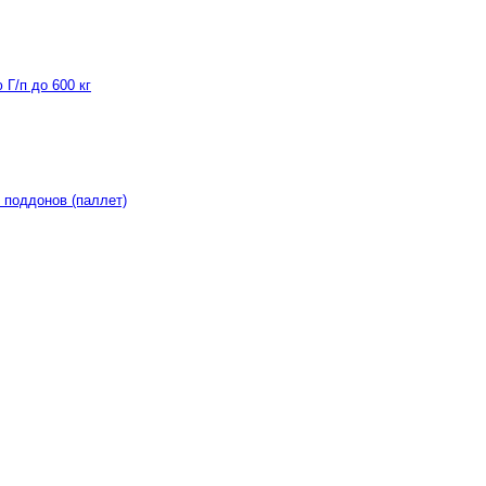
Г/п до 600 кг
 поддонов (паллет)