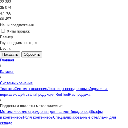
22 383
35 074
47 766
60 457
Наши предложения
Хиты продаж
Размер
Грузоподъемность, кг
Вес, кг
Сбросить
Главная
/
Каталог
/
Системы хранения
Тележки
Системы хранения
Лестницы передвижные
Изделия из
нержавеющей стали
Продукция RedTool
Распродажа
/
Поддоны и паллеты металлические
Металлические ограждения для паллет (поддонов)
Шкафы
и контейнеры
Ролл контейнеры
Специализированные стеллажи для
склада