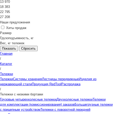
13 970
18 383
22 795
27 208
Наши предложения
Хиты продаж
Размер
Грузоподъемность, кг
Вес, кг тележек
Сбросить
Главная
/
Каталог
/
Тележки
Тележки
Системы хранения
Лестницы передвижные
Изделия из
нержавеющей стали
Продукция RedTool
Распродажа
/
Тележки с низкими бортами
Грузовые четырехколесные тележки
Двухколесные тележки
Тележки
для комплектации (комиссионирования) заказов
Большегрузные тележки
с прицепным устройством
Тележки с поворотной передней