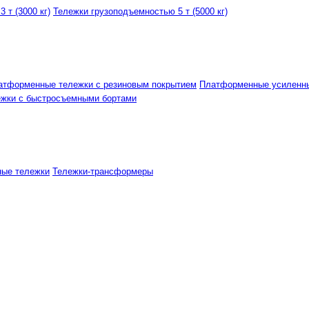
 т (3000 кг)
Тележки грузоподъемностью 5 т (5000 кг)
атформенные тележки с резиновым покрытием
Платформенные усиленн
ежки с быстросъемными бортами
ные тележки
Тележки-трансформеры