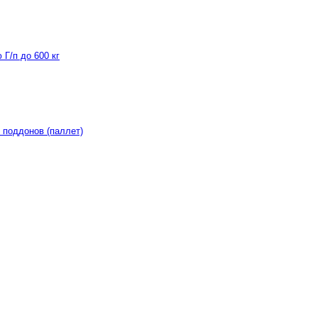
Г/п до 600 кг
 поддонов (паллет)