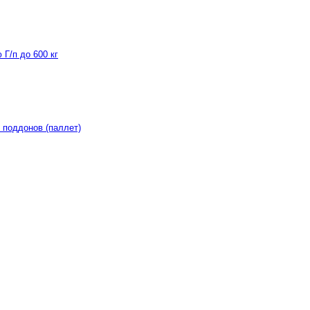
Г/п до 600 кг
 поддонов (паллет)