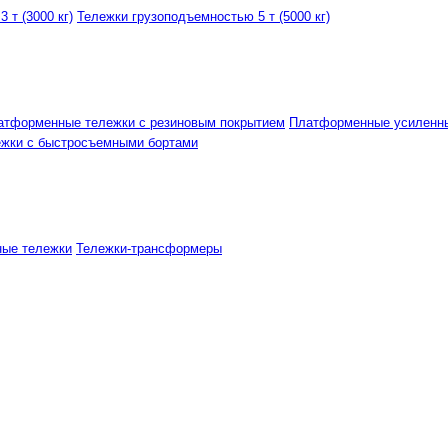
 т (3000 кг)
Тележки грузоподъемностью 5 т (5000 кг)
атформенные тележки с резиновым покрытием
Платформенные усиленн
ежки с быстросъемными бортами
ные тележки
Тележки-трансформеры