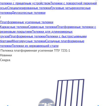
тележки с прицепным устройством
Тележки с поворотной передней
осью
Специализированные тележки
Грузовые четырехколесные
тележки
Двухколесные тележки
/
Платформенные усиленные тележки
Каркасные тележки
Сервисные тележки
Платформенные тележки с
резиновым покрытием
Тележки для длинномерных
грузов
Платформенные тележки
Тележки с быстросъемными
бортами
Многоярусные тележки
Складные платформенные
тележки
Тележки из нержавеющей стали
/
Тележка платформенная усиленная ТПУ 7231-1
Новинки
Скидка