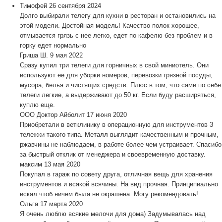
Тимофей
26 сентября 2024
Долго выбирали телегу для кухни в ресторан и остановились на
этой модели. Достойная модель! Качество полок хорошее,
отмывается грязь с нее легко, едет по кафелю без проблем и в
горку едет нормально
Гриша Ш.
9 мая 2022
Сразу купил три телеги для горничных в свой миниотель. Они
используют ее для уборки номеров, перевозки грязной посуды,
мусора, белья и чистящих средств. Плюс в том, что сами по себе
телеги легкие, а выдерживают до 50 кг. Если буду расширяться,
куплю еще.
ООО Доктор Айболит
17 июня 2020
Приобретали в ветклинику в операционную для инструментов 3
тележки такого типа. Металл выглядит качественным и прочным,
ржавчины не наблюдаем, в работе более чем устраивает. Спасибо
за быстрый отклик от менеджера и своевременную доставку.
максим
13 мая 2020
Покупал в гараж по совету друга, отличная вещь для хранения
инструментов и всякой всячины. На вид прочная. Принципиально
искал чтоб ничем была не окрашена. Могу рекомендовать!
Ольга
17 марта 2020
Я очень люблю всякие мелочи для дома) Задумывалась над