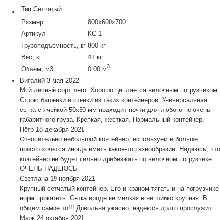
Тип
Сетчатый
Размер
800х600х700
Артикул
КС 1
Грузоподъемность, кг
800 кг
Вес, кг
41 кг
3
Объём, м3
0.00 м
Виталий
3 мая 2022
Мой личный сорт лего. Хорошо цепляется вилочным погрузчиком.
Строю башенки и стенки из таких контейнеров. Универсальная
сетка с ячейкой 50х50 мм подходит почти для любого не очень
габаритного груза. Крепкая, жесткая. Нормальный контейнер.
Пётр
18 декабря 2021
Относительно небольшой контейнер, используем и больше,
просто хочется иногда иметь какое-то разнообразие. Надеюсь, что
контейнер не будет сильно дрибезжать по вилочном погрузчике.
ОЧЕНЬ НАДЕЮСЬ
Светлана
19 ноября 2021
Крупный сетчатый контейнер. Его и краном тягать и на погрузчике
норм прокатить. Сетка вроде не мелкая и не шибко крупная. В
общем самое то!!! Довольна ужасно, надеюсь долго прослужит
Марк
24 октября 2021