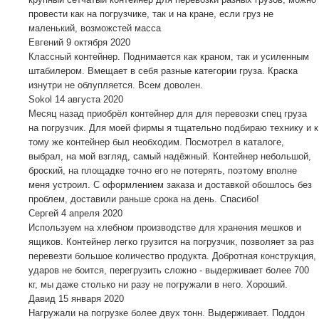
провести как на погрузчике, так и на кране, если груз не
маленький, возможстей масса
Евгений
9 октября 2020
Классный контейнер. Поднимается как краном, так и усиленным
штабилером. Вмещает в себя разные категории груза. Краска
изнутри не облупляется. Всем доволен.
Sokol
14 августа 2020
Месяц назад приобрёл контейнер для для перевозки спец груза
на погрузчик. Для моей фирмы я тщательно подбираю технику и к
тому же контейнер был необходим. Посмотрел в каталоге,
выбрал, на мой взгляд, самый надёжный. Контейнер небольшой,
броский, на площадке точно его не потерять, поэтому вполне
меня устроил. С оформлением заказа и доставкой обошлось без
проблем, доставили раньше срока на день. Спасибо!
Сергей
4 апреля 2020
Используем на хлебном производстве для хранения мешков и
ящиков. Контейнер легко грузится на погрузчик, позволяет за раз
перевезти большое количество продукта. Добротная конструкция,
ударов не боится, перегрузить сложно - выдерживает более 700
кг, мы даже столько ни разу не погружали в него. Хороший.
Давид
15 января 2020
Нагружали на погрузке более двух тонн. Выдерживает. Поддон