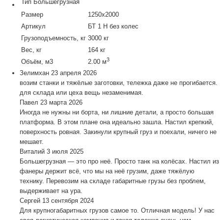
Тип
Большегрузная
Размер
1250х2000
Артикул
БТ 1 Н без колес
Грузоподъемность, кг
3000 кг
Вес, кг
164 кг
3
Объём, м3
2.00 м
Зелимхан
23 апреля 2026
возим станки и тяжёлые заготовки, тележка даже не прогибается.
для склада или цеха вещь незаменимая.
Павел
23 марта 2026
Иногда не нужны ни борта, ни лишние детали, а просто большая
платформа. В этом плане она идеально зашла. Настил крепкий,
поверхность ровная. Закинули крупный груз и поехали, ничего не
мешает.
Виталий
3 июля 2025
Большегрузная — это про неё. Просто танк на колёсах. Настил из
фанеры держит всё, что мы на неё грузим, даже тяжёлую
технику. Перевозим на складе габаритные грузы без проблем,
выдерживает на ура.
Сергей
13 сентября 2024
Для крупногабаритных грузов самое то. Отличная модель! У нас