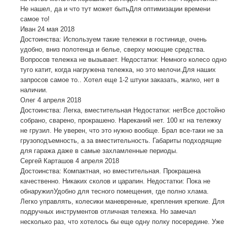
Не нашел, да и что тут может бытьДля оптимизации времени
самое то!
Иван
24 мая 2018
Достоинства: Используем такие тележки в гостинице, очень
удобно, вниз полотенца и белье, сверху моющие средства.
Вопросов тележка не вызывает. Недостатки: Немного колесо одно
туго катит, когда нагружена тележка, но это мелочи.Для наших
запросов самое то.. Хотел еще 1-2 штуки заказать, жалко, нет в
наличии.
Олег
4 апреля 2018
Достоинства: Легка, вместительная Недостатки: нетВсе достойно
собрано, сварено, прокрашено. Нареканий нет. 100 кг на тележку
не грузил. Не уверен, что это нужно вообще. Брал все-таки не за
грузоподъемность, а за вместительность. Габариты подходящие
для гаража даже в самые захламленные периоды.
Сергей Карташов
4 апреля 2018
Достоинства: Компактная, но вместительная. Прокрашена
качественно. Никаких сколов и царапин. Недостатки: Пока не
обнаружилУдобно для тесного помещения, где полно хлама.
Легко управлять, колесики маневренные, крепления крепкие. Для
подручных инструментов отличная тележка. Но замечал
несколько раз, что хотелось бы еще одну полку посередине. Уже