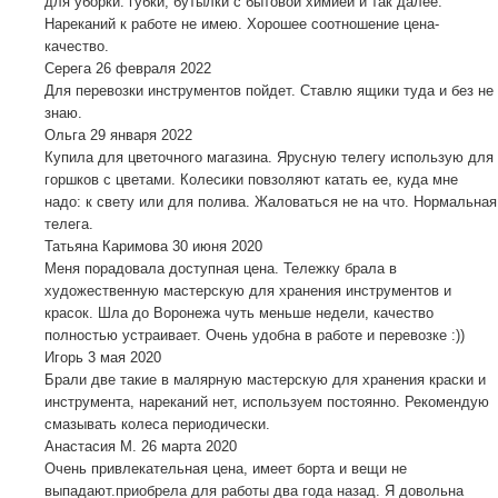
для уборки: губки, бутылки с бытовой химией и так далее.
Нареканий к работе не имею. Хорошее соотношение цена-
качество.
Серега
26 февраля 2022
Для перевозки инструментов пойдет. Ставлю ящики туда и без не
знаю.
Ольга
29 января 2022
Купила для цветочного магазина. Ярусную телегу использую для
горшков с цветами. Колесики повзоляют катать ее, куда мне
надо: к свету или для полива. Жаловаться не на что. Нормальная
телега.
Татьяна Каримова
30 июня 2020
Меня порадовала доступная цена. Тележку брала в
художественную мастерскую для хранения инструментов и
красок. Шла до Воронежа чуть меньше недели, качество
полностью устраивает. Очень удобна в работе и перевозке :))
Игорь
3 мая 2020
Брали две такие в малярную мастерскую для хранения краски и
инструмента, нареканий нет, используем постоянно. Рекомендую
смазывать колеса периодически.
Анастасия М.
26 марта 2020
Очень привлекательная цена, имеет борта и вещи не
выпадают.приобрела для работы два года назад. Я довольна