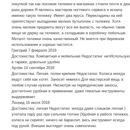
покупкой так как похожие тележки в магазинах стоили почти в два
раза дороже.Я являюсь мастером ногтевого сервиса и искала
именно такую тележку. Имеет два яруса. Перекладины на ней
препятствуют выпадению мелких бутылочек с тележки. Хотя
очень мелкие предметы могут все же выпасть, но обычно такие
вещи не держу на тележке, а складываю в коробочку побольше.
Металл тележки очень качественный. Не мнется при бережном
использовании и хорошо чистится.
Григорий
7 февраля 2019
Достоинства: Компактная и мобильная Недостатки: нетИспользую
в гараже, довольно удобно
Артём
14 сентября 2018
Достоинства: Легкая, полки крепкие Недостатки: Колеса иногда
ведут себя как хотят. Заносит немного.Для мастерской вещь в
любом случае нужная. Несмотря на периодические заносы,
достаточно удобная в применении. даже тяжелые инструменты
выдерживает.
Леонид
16 июля 2018
Достоинства: легкая Недостатки: иногда даже слишком легкая )
улетала пару раз при сильном толчке )Удобная в работе тележка,
колеса не скрипят, ничего не барахлит, весь инструмент всегда
под рукой. Внешне выглядит очень симпатично.