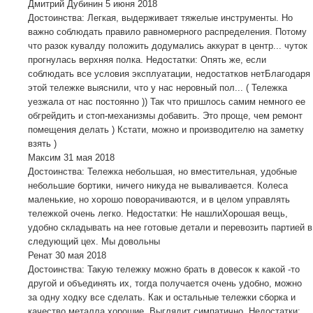
Дмитрий Дубинин
5 июня 2018
Достоинства: Легкая, выдерживает тяжелые инструменты. Но
важно соблюдать правило равномерного распределения. Потому
что разок кувалду положить додумались аккурат в центр... чуток
прогнулась верхняя полка. Недостатки: Опять же, если
соблюдать все условия эксплуатации, недостатков нетБлагодаря
этой тележке выяснили, что у нас неровный пол... ( Тележка
уезжала от нас постоянно )) Так что пришлось самим немного ее
обгрейдить и стоп-механизмы добавить. Это проще, чем ремонт
помещения делать ) Кстати, можно и производителю на заметку
взять )
Максим
31 мая 2018
Достоинства: Тележка небольшая, но вместительная, удобные
небольшие бортики, ничего никуда не вываливается. Колеса
маленькие, но хорошо поворачиваются, и в целом управлять
тележкой очень легко. Недостатки: Не нашлиХорошая вещь,
удобно складывать на нее готовые детали и перевозить партией в
следующий цех. Мы довольны
Ренат
30 мая 2018
Достоинства: Такую тележку можно брать в довесок к какой -то
другой и объединять их, тогда получается очень удобно, можно
за одну ходку все сделать. Как и остальные тележки сборка и
качество металла хорошие. Выглядит симпатично. Недостатки: