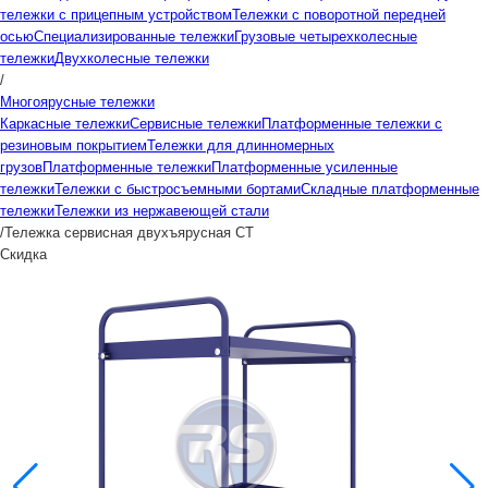
тележки с прицепным устройством
Тележки с поворотной передней
осью
Специализированные тележки
Грузовые четырехколесные
тележки
Двухколесные тележки
/
Многоярусные тележки
Каркасные тележки
Сервисные тележки
Платформенные тележки с
резиновым покрытием
Тележки для длинномерных
грузов
Платформенные тележки
Платформенные усиленные
тележки
Тележки с быстросъемными бортами
Складные платформенные
тележки
Тележки из нержавеющей стали
/
Тележка сервисная двухъярусная СТ
Скидка