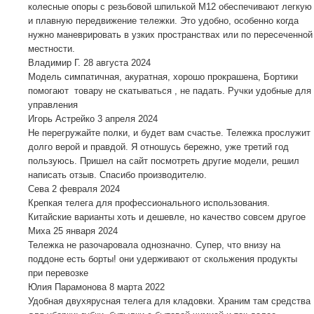
колесные опоры с резьбовой шпилькой М12 обеспечивают легкую
и плавную передвижение тележки. Это удобно, особенно когда
нужно маневрировать в узких пространствах или по пересеченной
местности.
Владимир Г.
28 августа 2024
Модель симпатичная, акуратная, хорошо прокрашена, Бортики
помогают товару не скатываться , не падать. Ручки удобные для
управления
Игорь Астрейко
3 апреля 2024
Не перегружайте полки, и будет вам счастье. Тележка прослужит
долго верой и правдой. Я отношусь бережно, уже третий год
пользуюсь. Пришел на сайт посмотреть другие модели, решил
написать отзыв. Спасибо производителю.
Сева
2 февраля 2024
Крепкая телега для профессионального использования.
Китайские варианты хоть и дешевле, но качество совсем другое
Миха
25 января 2024
Тележка не разочаровала однозначно. Супер, что внизу на
поддоне есть борты! они удерживают от скольжения продукты
при перевозке
Юлия Парамонова
8 марта 2022
Удобная двухярусная телега для кладовки. Храним там средства