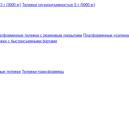
 т (3000 кг)
Тележки грузоподъемностью 5 т (5000 кг)
атформенные тележки с резиновым покрытием
Платформенные усиленн
ежки с быстросъемными бортами
ные тележки
Тележки-трансформеры