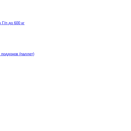
Г/п до 600 кг
 поддонов (паллет)